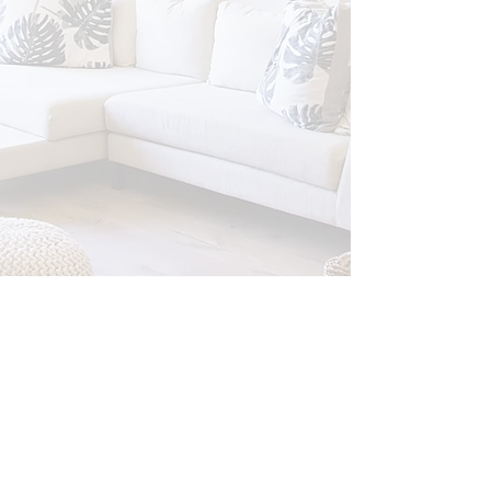
Mentions légales
- votreprojetimmo.com -
Orias 17003504
- email :
contact@votreprojetimmo.com
SASU à capital variable -
229 Rue Solférino- - 59000 Lille -
Notice portant sur la gestion de vos contrats
, ainsi qu'en cas de réclamations.
Conformément à la législation, "aucun versement, de quelque nature que ce soit, ne
peut être exigé d'un particulier, avant l'obtention d'un ou plusieurs prêts d'argent."
(Article L 321-2 de la loi N°2001-1168 du 11 décembre 2011)